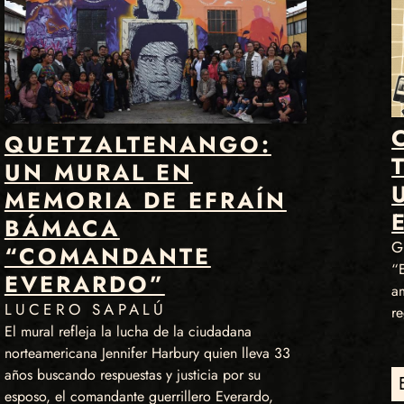
QUETZALTENANGO:
UN MURAL EN
MEMORIA DE EFRAÍN
BÁMACA
G
“COMANDANTE
“
EVERARDO”
am
LUCERO SAPALÚ
re
El mural refleja la lucha de la ciudadana
norteamericana Jennifer Harbury quien lleva 33
años buscando respuestas y justicia por su
esposo, el comandante guerrillero Everardo,