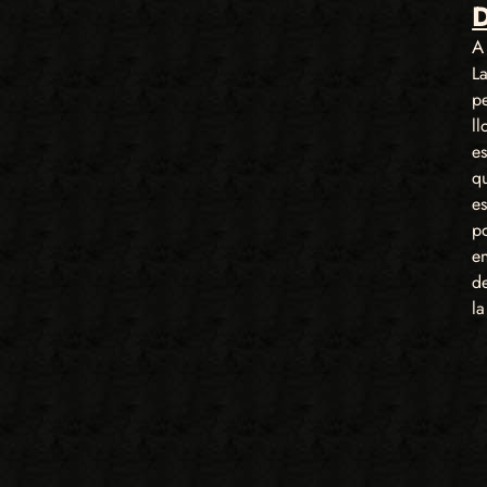
A
L
pe
l
es
qu
es
p
en
d
la