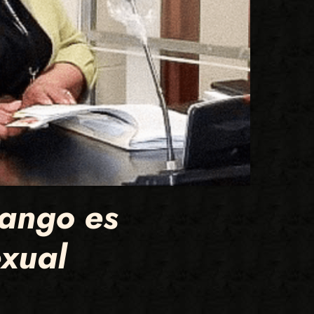
nango es
exual