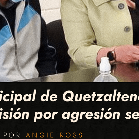
cipal de Quetzalte
sión por agresión s
O POR
ANGIE ROSS