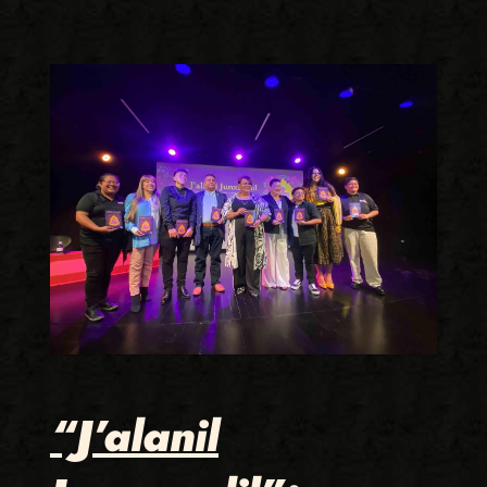
“J’alanil