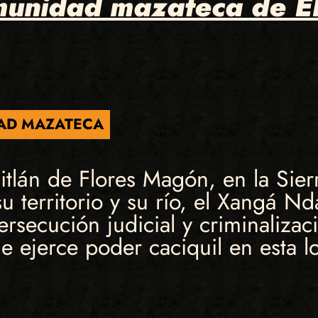
munidad mazateca de El
AD MAZATECA
tlán de Flores Magón, en la Sier
u territorio y su río, el Xangá N
ersecución judicial y criminaliza
 ejerce poder caciquil en esta lo