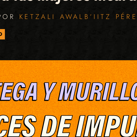
 POR
KETZALI AWALB’IITZ PÉR
O