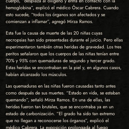
cuerpo, “desplaza al oxígeno y entra en contacto con la
hemoglobina”, explicó el médico Óscar Cabrera. Cuando
esto sucede, “todos los órganos son afectados y se
comienzan a inflamar”, agregó Mirza Ramos.
Esta fue la causa de muerte de las 20 niñas cuyas
necropsias han sido presentadas durante el juicio. Pero ellas
experimentaron también otras heridas de gravedad. Los tres
peritos señalaron que los cuerpos de las niñas tenían entre
70% y 95% con quemaduras de segundo y tercer grado.
Estas heridas se encontraban en la piel y, en algunos casos,
habían alcanzado los músculos.
Las quemaduras en las niñas fueron causadas tanto antes
como después de sus muertes. “Estado en vida, se estaban
quemando”, señaló Mirza Ramos. En una de ellas, las
heridas fueron tan brutales, que se encontraba ya en un
estado de carbonización. “El grado ha sido tan extremo
que no llegan a reconocerse los órganos”, explicó el
médico Cabrera. La exposición prolongada al fuego