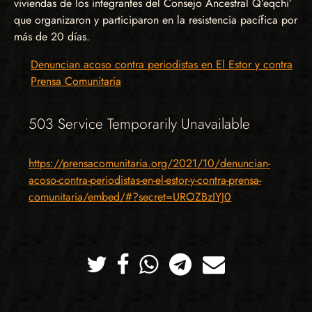
viviendas de los integrantes del Consejo Ancestral Q’eqchi’
que organizaron y participaron en la resistencia pacífica por
más de 20 días.
Denuncian acoso contra periodistas en El Estor y contra
Prensa Comunitaria
503 Service Temporarily Unavailable
https://prensacomunitaria.org/2021/10/denuncian-
acoso-contra-periodistas-en-el-estor-y-contra-prensa-
comunitaria/embed/#?secret=UROZBzIYJ0
Twitter
Facebook
Whatsapp
Telegram
Correo