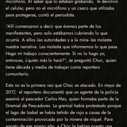
micrófono. Al saber que lo estaban grabando, le devolvió
el celular, pero no el micrófono y un casco que utilizaba
para protegerse, contó el periodista.
“Allí comenzaron a decir que éramos parte de los
manifestantes, pero solo estábamos cubriendo lo que
ocurría. A ellos -las autoridades y a la mina- les molesta
nuestra narrativa. Les molesta que informemos lo que pasa.
Hago mi trabajo conscientemente. Si no lo hago yo,
entonces, ¿quién más lo hará?”, se preguntó Choc, quien
tiene década y media de trabajar como reportero
comunitario.
Esta no es la primera vez que Choc es atacado. En mayo de
2017, el reportero documentó que un agente de la policía
asesinó al pescador Carlos Mas, quien formaba parte de la
Gremial de Pescadores. La gremial había protestado porque
el lago de Izabal se había teñido de rojo a causa de la
contaminación provocada por la minera de níquel. Para
agosto de ese mismo año, a Choc le habían puesto una