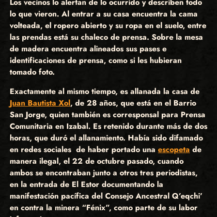
Los vecinos lo alertan de lo ocurrido y describen todo
lo que vieron. Al entrar a su casa encuentra la cama
volteada, el ropero abierto y su ropa en el suelo, entre
las prendas está su chaleco de prensa. Sobre la mesa
de madera encuentra alineados sus pases e
identificaciones de prensa, como si les hubieran
tomado foto.
Exactamente al mismo tiempo, es allanada la casa de
Juan Bautista Xol
, de 28 años, que está en el Barrio
San Jorge, quien también es corresponsal para Prensa
Comunitaria en Izabal. Es retenido durante más de dos
horas, que duró el allanamiento. Había sido difamado
en redes sociales de haber portado una
escopeta
de
manera ilegal, el 22 de octubre pasado, cuando
ambos se encontraban junto a otros tres periodistas,
en la entrada de El Estor documentando la
manifestación pacífica del Consejo Ancestral Q’eqchi’
en contra la minera “Fénix”, como parte de su labor