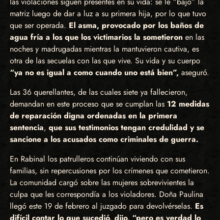
las violaciones siguen presentes en su vida: se le “bajó” la
matriz luego de dar a luz a su primera hija, por lo que tuvo
que ser operada.
El asma, provocado por los baños de
agua fría a los que los victimarios la sometieron
en las
noches y madrugadas mientras la mantuvieron cautiva, es
otra de las secuelas con las que vive. Su vida y su cuerpo
“ya no es igual a como cuando uno está bien”,
aseguró.
Las 36 querellantes, de las cuales siete ya fallecieron,
demandan en este proceso que se cumplan las
12 medidas
de reparación digna ordenadas en la primera
sentencia
,
que sus testimonios tengan credulidad y se
sancione a los acusados como criminales de guerra.
En Rabinal los patrulleros continúan viviendo con sus
familias, sin repercusiones por los crímenes que cometieron.
La comunidad cargó sobre las mujeres sobrevivientes la
culpa que les correspondía a los violadores. Doña Paulina
llegó este 19 de febrero al juzgado para devolvérselas.
Es
difícil contar lo que sucedió, dijo, “pero es verdad lo