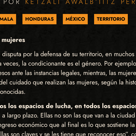
O POR
KETZALI AWALB’IITZ PÉ
MALA
HONDURAS
MÉXICO
TERRITORIO
s mujeres
isputa por la defensa de su territorio, en muchos 
y a veces, la condicionante es el género. Por ejem
cesos ante las instancias legales, mientras, las muj
 del cuidado que realizan las mujeres, según la his
conocidas.
s los espacios de lucha, en todos los espacio
a largo plazo. Ellas no son las que van a la ciudad 
ngreso económico que al final es lo que sostiene la
llas son claves y se les tiene que reconocer eso”, 