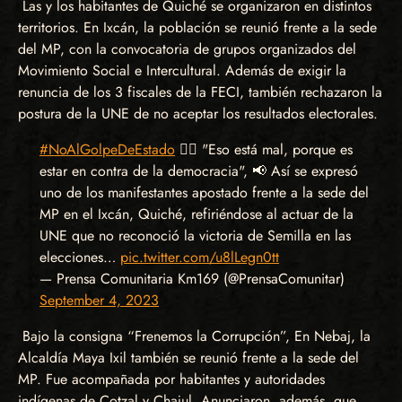
Las y los habitantes de Quiché se organizaron en distintos
territorios. En Ixcán, la población se reunió frente a la sede
del MP, con la convocatoria de grupos organizados del
Movimiento Social e Intercultural. Además de exigir la
renuncia de los 3 fiscales de la FECI, también rechazaron la
postura de la UNE de no aceptar los resultados electorales.
#NoAlGolpeDeEstado
✊🏽 "Eso está mal, porque es
estar en contra de la democracia", 📢 Así se expresó
uno de los manifestantes apostado frente a la sede del
MP en el Ixcán, Quiché, refiriéndose al actuar de la
UNE que no reconoció la victoria de Semilla en las
elecciones…
pic.twitter.com/u8lLegn0tt
— Prensa Comunitaria Km169 (@PrensaComunitar)
September 4, 2023
Bajo la consigna “Frenemos la Corrupción”, En Nebaj, la
Alcaldía Maya Ixil también se reunió frente a la sede del
MP. Fue acompañada por habitantes y autoridades
indígenas de Cotzal y Chajul. Anunciaron, además, que