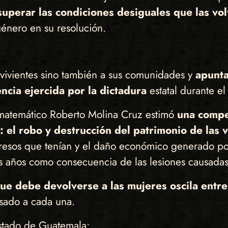
uperar las condiciones desiguales que las vol
género en su resolución.
revivientes sino también a sus comunidades y
apunta
encia ejercida por la dictadura
estatal durante el
 matemático Roberto Molina Cruz estimó
una compe
 el robo y destrucción del patrimonio de las 
gresos que tenían y el daño económico generado por
s años como consecuencia de las lesiones causadas 
que debe devolverse a las mujeres oscila en
sado a cada una.
Estado de Guatemala: