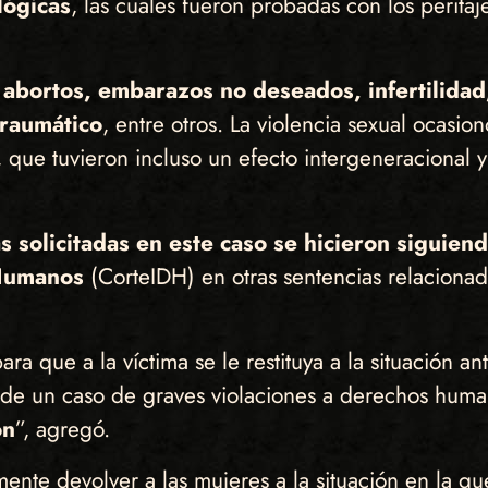
lógicas
, las cuales fueron probadas con los peritaj
n abortos, embarazos no deseados, infertilida
traumático
, entre otros. La violencia sexual ocasi
 que tuvieron incluso un efecto intergeneracional y
s solicitadas en este caso se hicieron siguien
 Humanos
(CorteIDH) en otras sentencias relacionad
a que a la víctima se le restituya a la situación ant
a de un caso de graves violaciones a derechos hum
ón
”, agregó.
nte devolver a las mujeres a la situación en la qu