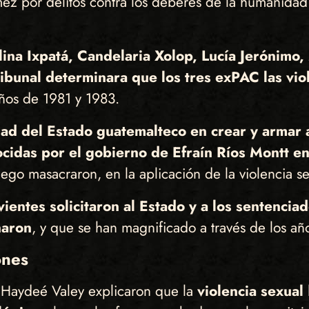
 por delitos contra los deberes de la humanidad
lina Ixpatá, Candelaria Xolop, Lucía Jerónimo,
ibunal determinara que los tres exPAC las vio
años de 1981 y 1983.
dad del Estado guatemalteco en crear y armar a
cidas por el gobierno de Efraín Ríos Montt e
go masacraron, en la aplicación de la violencia se
vientes solicitaron al Estado y a los sentenci
naron
, y que se han magnificado a través de los añ
ones
y Haydeé Valey explicaron que la
violencia sexual