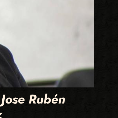
 Jose Rubén
z