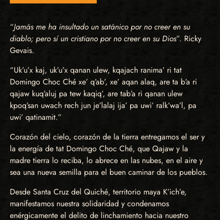
“
Jamás me ha insultado un satánico por no creer en su
diablo; pero sí un cristiano por no creer en su Dios
”. Ricky
Gevais.
“Uk’u’x kaj, uk’u’x qanan ulew, kqajach ranima’ ri tat
Domingo Choc Ché xe’ q’ab’, xe’ aqan alaq, are ta b’a ri
qajaw kuq’aluj pa tew kaqiq’, are tab’a ri qanan ulew
kpoq’san uwach rech jun je’lalaj ija’ pa uwi’ ralk’wa’l, pa
uwi’ qatinamit.”
Corazón del cielo, corazón de la tierra entregamos el ser y
la energía de tat Domingo Choc Ché, que Qajaw y la
madre tierra lo reciba, lo abrece en las nubes, en el aire y
sea una nueva semilla para el buen caminar de los pueblos.
Desde Santa Cruz del Quiché, territorio maya K’ich’e,
manifestamos nuestra solidaridad y condenamos
enérgicamente el delito de linchamiento hacia nuestro