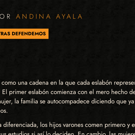
POR
ANDINA AYALA
RAS DEFENDEMOS
orja como una cadena en la que cada eslabón repres
 El primer eslabón comienza con el mero hecho de n
s mujer, la familia se autocompadece diciendo que y
os.
a diferenciada, los hijos varones comen primero y
s estudios si así lo deciden. En cambio, las mujere