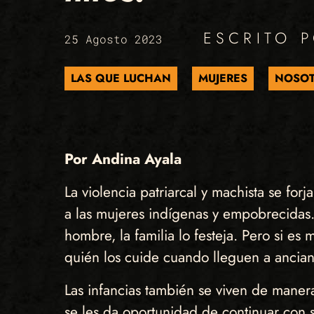
ESCRITO 
25 Agosto 2023
LAS QUE LUCHAN
MUJERES
NOSOT
Por Andina Ayala
La violencia patriarcal y machista se f
a las mujeres indígenas y empobrecidas.
hombre, la familia lo festeja. Pero si e
quién los cuide cuando lleguen a ancian
Las infancias también se viven de maner
se les da oportunidad de continuar con su