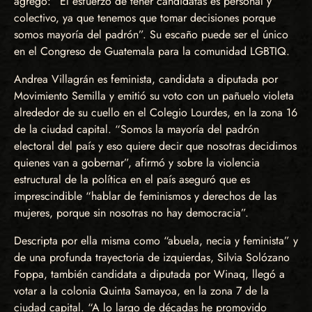
agregó: “El esfuerzo de tener candidatas es personal y
colectivo, ya que tenemos que tomar decisiones porque
somos mayoría del padrón”. Su escaño puede ser el único
en el Congreso de Guatemala para la comunidad LGBTIQ.
Andrea Villagrán es feminista, candidata a diputada por
Movimiento Semilla y emitió su voto con un pañuelo violeta
alrededor de su cuello en el Colegio Lourdes, en la zona 16
de la ciudad capital. “Somos la mayoría del padrón
electoral del país y eso quiere decir que nosotras decidimos
quienes van a gobernar”, afirmó y sobre la violencia
estructural de la política en el país aseguró que es
imprescindible “hablar de feminismos y derechos de las
mujeres, porque sin nosotras no hay democracia”.
Descripta por ella misma como “abuela, necia y feminista” y
de una profunda trayectoria de izquierdas, Silvia Solózano
Foppa, también candidata a diputada por Winaq, llegó a
votar a la colonia Quinta Samayoa, en la zona 7 de la
ciudad capital. “A lo largo de décadas he promovido