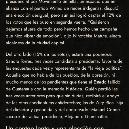
presidencial por Movimiento Semilla, un espacio que en
alianza con el partido Winaq de raíces indígenas, disputó
una elección desigual, pero aún así logró captar el 12% de
los votos que les puso en segunda vuelta. “Quisieron
dejarnos afuera de todo pero hemos hecho una campaña
que hizo vibrar de emoción”, dijo Ninotchka Matute, electa
alcaldesa de la ciudad capital.
Del otro lado (15% de los votos), estará una poderosa:
Sandra Torres, tres veces candidata a presidenta, favorita de
las encuestas cada vez y representante de “la vieja política”.
Aquella que no habla de los pueblos, de la opresión, ni
mucho menos de los pendientes que tiene el Estado fallido
de Guatemala con la memoria histórica. Quién perdió las
tres veces anteriores pero que sin dudas, recibirá el apoyo
de las otras candidaturas antiderechos; las de Zury Ríos, hija
del dictador y genocida, y del conservador Manuel Conde,
sucesor del actual presidente, Alejandro Giammattei.
Un conteo lento y una elección con