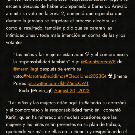
escuela después de haber acompañado a Bernardo Arévalo
a emitir su voto en la zona 2, comentó que esperaba que
durante la jornada se respetara el proceso electoral así
como el resultado, también pidió que se pararan las
intimidaciones y toda mala intención en contra de las y los
votantes.
“Las niñas y las mujeres están aquí 💜 y el compromiso y
la responsabilidad también” dijo
@KarinHerreraVP
de
@msemillagt
después de emitir su
voto.
#NosotrasDecidimos
#Elecciones2023Gt
🎥 Jimena
Porres
pic.twitter.com/tkNZ6mcCWT
— Ruda (@ruda_gt)
August 20, 2023
“Las niñas y las mujeres están aquí (señalando su corazón)
y el compromiso y la responsabilidad también” comentó
Karin, quien ha reiterado en muchas ocasiones que las
mujeres y las niñas están presentes en su plan de trabajo,
queriendo ver más de ellas en la ciencia y resignificando el