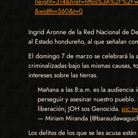
height=314&href=https%3A%2F%2F
&width=560&t=0
Ingrid Aronne de la Red Nacional de Def
al Estado hondureño, al que señalan co
El domingo 7 de marzo se celebrará la 
criminalizadas bajo las mismas causas, 
intereses sobre las tierras.
Mañana a las 8:a.m. es la audiencia i
perseguir y asesinar nuestro pueblo.
liberación¡ JOH sos Genocida.
pic.t
— Miriam Miranda (@baraudawaguc
Los delitos de los que se les acusa está