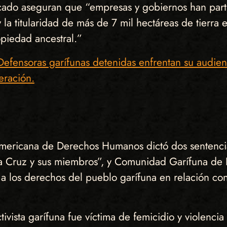
do aseguran que “empresas y gobiernos han partic
 y la titularidad de más de 7 mil hectáreas de tierra
opiedad ancestral.”
soras garífunas detenidas enfrentan su audienc
eración.
ramericana de Derechos Humanos dictó dos sentenci
a Cruz y sus miembros”, y Comunidad Garífuna de 
 los derechos del pueblo garífuna en relación con l
ivista garífuna fue víctima de femicidio y violenci