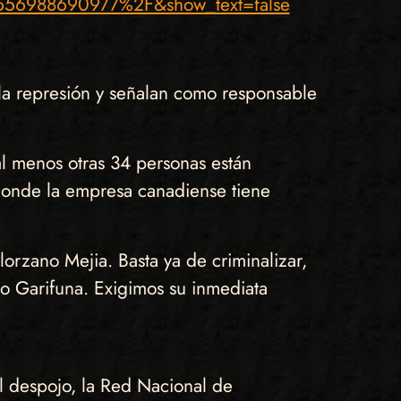
56988690977%2F&show_text=false
 la represión y señalan como responsable
l menos otras 34 personas están
 donde la empresa canadiense tiene
lorzano Mejia. Basta ya de criminalizar,
io Garifuna. Exigimos su inmediata
al despojo, la Red Nacional de