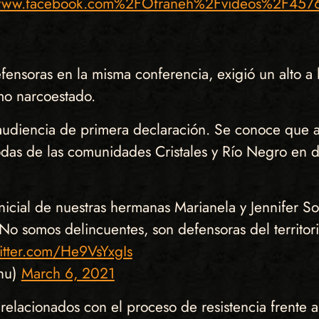
www.facebook.com%2FOfraneh%2Fvideos%2F4576
ensoras en la misma conferencia, exigió un alto a
mo narcoestado.
audiencia de primera declaración. Se conoce que a
todas de las comunidades Cristales y Río Negro en
nicial de nuestras hermanas Marianela y Jennifer So
 No somos delincuentes, son defensoras del territor
witter.com/He9VsYxgIs
hu)
March 6, 2021
n relacionados con el proceso de resistencia frente 