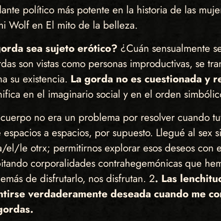
dante político más potente en la historia de las muj
 Wolf en El mito de la belleza.
gorda sea sujeto erótico?
¿Cuán sensualmente sed
das son vistas como personas improductivas, se tr
a su existencia.
La gorda no es cuestionada y r
gnifica en el imaginario social y en el orden simból
cuerpo no era un problema por resolver cuando tuv
espacios a espacios, por supuesto. Llegué al sex sir
el/le otrx; permitirnos explorar esos deseos con e
bitando corporalidades contrahegemónicas que hem
emás de disfrutarlo, nos disfrutan. 2
. Las lenchitu
tirse verdaderamente deseada cuando me com
 gordas.