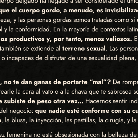
erpo delgado ha llegado a ser considerado el únic
que el cuerpo gordo, a menudo, es invisibiliz
leza, y las personas gordas somos tratadas como si
ol y la conformidad. En la mayoría de contextos lat
s productivos y, por tanto, menos valiosos.
Es
; también se extiende al
terreno sexual
. Las perso
 o incapaces de disfrutar de una sexualidad plena, 
, no te dan ganas de portarte “mal”?
De romper
arle la cara al vato o a la chava que te sabrosea 
ue subiste de peso otra vez…
Hacernos sentir ind
 del negocio:
que nadie esté conforme con su c
 la blusa, la inyección, las pastillas, la cirugía, y la
ez femenina no está obsesionada con la belleza de