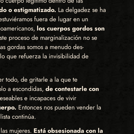
o cuerpo legítimo dentro de las
ado o estigmatizado.
La delgadez se ha
 estuviéramos fuera de lugar en un
inoamericanos,
los cuerpos gordos son
te proceso de marginalización no se
nas gordas somos a menudo des-
lo que refuerza la invisibilidad de
 todo, de gritarle a la que te
solo a escondidas,
de contestarle con
eseables e incapaces de vivir
uerpo.
Entonces nos pueden vender la
 lista continúa.
 las mujeres.
Está obsesionada con la