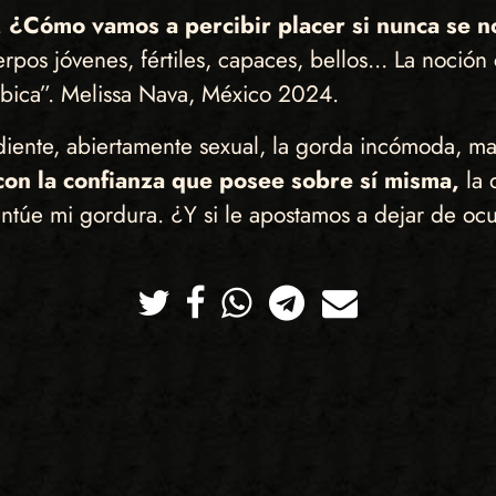
.
¿Cómo vamos a percibir placer si nunca se n
os jóvenes, fértiles, capaces, bellos... La noción cap
fóbica”. Melissa Nava, México 2024.
iente, abiertamente sexual, la gorda incómoda, mal
con la confianza que posee sobre sí misma,
la 
ntúe mi gordura. ¿Y si le apostamos a dejar de ocu
Twitter
Facebook
Whatsapp
Telegram
Correo