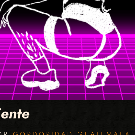
ente
POR
GORDORIDAD GUATEMALA