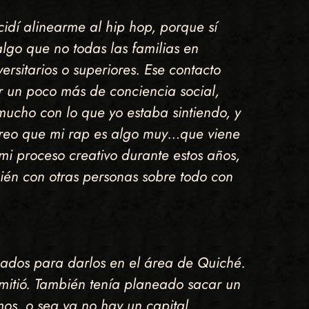
idí alinearme al hip hop, porque sí
lgo que no todas las familias en
rsitarios o superiores. Ese contacto
er un poco más de conciencia social,
ucho con lo que yo estaba sintiendo, y
o creo que mi rap es algo muy…que viene
mi proceso creativo durante estos años,
ién con otras personas sobre todo con
neados para darlos en el área de Quiché.
rmitió. También tenía planeado sacar un
mos, o sea ya no hay un capital