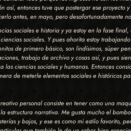
ón así, entonces tuve que postergar ese proyecto y 
erlo antes, en mayo, pero desafortunadamente no
ias sociales e historia y ya estoy en la fase final
ciencias sociales. Y pues ahorita estoy trabajando
itos de primero básico, son lindísimos, súper pens
ciones, trabajo de archivo y cosas así, y pues sie
 a las ciencias sociales y humanas. Entonces cons
nera de meterle elementos sociales e históricos par
reativo personal consiste en tener como una maq
on la estructura narrativa. Me gusta mucho el bom
erías y bajos, y ese es como mi estilo favorito, p
particular que también le da un sabor bien especi