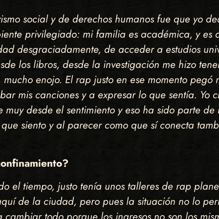
vismo social y de derechos humanos fue que yo dec
ente privilegiado: mi familia es académica, y es a
dad desgraciadamente, de acceder a estudios unive
de los libros, desde la investigación me hizo ten
 mucho enojo. El rap justo en ese momento pegó m
rabar mis canciones y a expresar lo que sentía. Y
e muy desde el sentimiento y eso ha sido parte de 
 que siento y al parecer como que sí conecta tamb
 confinamiento?
do el tiempo, justo tenía unos talleres de rap pla
quí de la ciudad, pero pues la situación no lo pe
 a cambiar todo porque los ingresos no son los mis