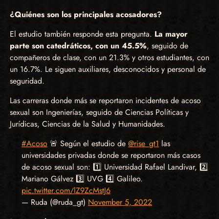
¿Quiénes son los principales acosadores?
El estudio también responde esta pregunta.
La mayor
parte son catedráticos, con un 45.5%
, seguido de
compañeros de clase, con un 21.3% y otros estudiantes, con
un 16.7%. Le siguen auxiliares, desconocidos y personal de
seguridad.
Las carreras donde más se reportaron incidentes de acoso
sexual son Ingenierías, seguido de Ciencias Políticas y
Jurídicas, Ciencias de la Salud y Humanidades.
#Acoso
🚨 Según el estudio de
@rise_gt1
las
universidades privadas donde se reportaron más casos
de acoso sexual son: 1️⃣ Universidad Rafael Landivar, 2️⃣
Mariano Gálvez 3️⃣ UVG 4️⃣ Galileo.
pic.twitter.com/lZ9ZcMstJ6
— Ruda (@ruda_gt)
November 5, 2022