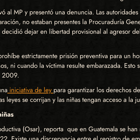
vó al MP y presentó una denuncia. Las autoridades 
aración, no estaban presentes la Procuraduría Gener
z decidió dejar en libertad provisional al agresor 
prohíbe estrictamente prisión preventiva para un 
os, ni cuando la víctima resulte embarazada. Esto
l 2009.
una
iniciativa de ley
para garantizar los derechos de
 leyes se corrijan y las niñas tengan acceso a la ju
niñas
oductiva (Osar), reporta que en Guatemala se han 
22. Existe una discrepancia entre el registro de em