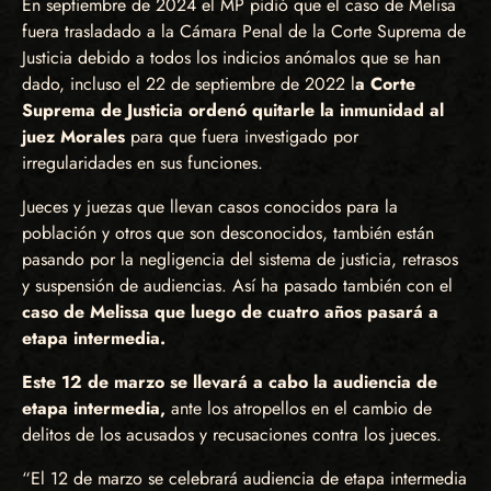
En septiembre de 2024 el MP pidió que el caso de Melisa
fuera trasladado a la Cámara Penal de la Corte Suprema de
Justicia debido a todos los indicios anómalos que se han
dado, incluso el 22 de septiembre de 2022 l
a Corte
Suprema de Justicia ordenó quitarle la inmunidad al
juez Morales
para que fuera investigado por
irregularidades en sus funciones.
Jueces y juezas que llevan casos conocidos para la
población y otros que son desconocidos, también están
pasando por la negligencia del sistema de justicia, retrasos
y suspensión de audiencias. Así ha pasado también con el
caso de Melissa que luego de cuatro años pasará a
etapa intermedia.
Este 12 de marzo se llevará a cabo la audiencia de
etapa intermedia,
ante los atropellos en el cambio de
delitos de los acusados y recusaciones contra los jueces.
“El 12 de marzo se celebrará audiencia de etapa intermedia