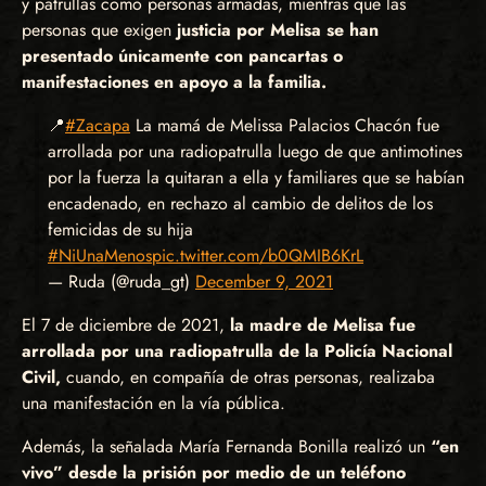
y patrullas como personas armadas, mientras que las
personas que exigen
justicia por Melisa se han
presentado únicamente con pancartas o
manifestaciones en apoyo a la familia.
📍
#Zacapa
La mamá de Melissa Palacios Chacón fue
arrollada por una radiopatrulla luego de que antimotines
por la fuerza la quitaran a ella y familiares que se habían
encadenado, en rechazo al cambio de delitos de los
femicidas de su hija
#NiUnaMenos
pic.twitter.com/b0QMIB6KrL
— Ruda (@ruda_gt)
December 9, 2021
El 7 de diciembre de 2021,
la madre de Melisa fue
arrollada por una radiopatrulla de la Policía Nacional
Civil,
cuando, en compañía de otras personas, realizaba
una manifestación en la vía pública.
Además, la señalada María Fernanda Bonilla realizó un
“en
vivo” desde la prisión por medio de un teléfono