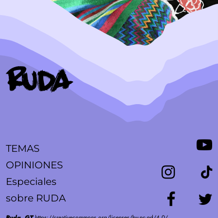
TEMAS
OPINIONES
Especiales
sobre RUDA
Ruda, GT
https://creativecommons.org/licenses/by-nc-nd/4.0/