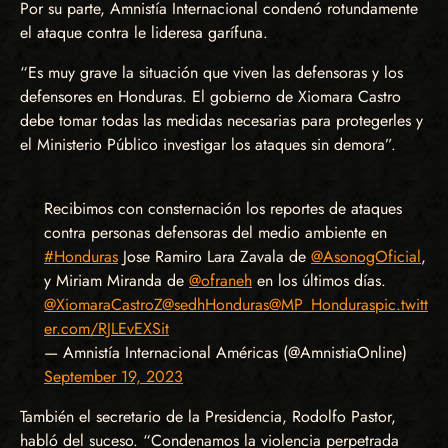
Por su parte, Amnistía Internacional condenó rotundamente
el ataque contra le lideresa garífuna.
“Es muy grave la situación que viven las defensoras y los
defensores en Honduras. El gobierno de Xiomara Castro
debe tomar todas las medidas necesarias para protegerles y
el Ministerio Público investigar los ataques sin demora”.
Recibimos con consternación los reportes de ataques
contra personas defensoras del medio ambiente en
#Honduras
Jose Ramiro Lara Zavala de
@AsonogOficial
,
y Miriam Miranda de
@ofraneh
en los últimos días.
@XiomaraCastroZ
@sedhHonduras
@MP_Honduras
pic.twitt
er.com/RJLEvEXSit
— Amnistía Internacional Américas (@AmnistiaOnline)
September 19, 2023
También el secretario de la Presidencia, Rodolfo Pastor,
habló del suceso. “Condenamos la violencia perpetrada