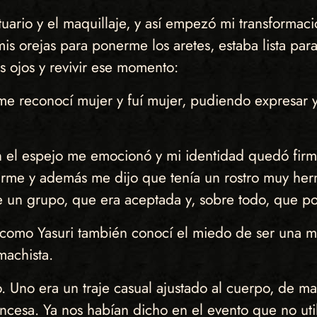
tuario y el maquillaje, y así empezó mi transformac
mis orejas para ponerme los aretes, estaba lista pa
s ojos y revivir ese momento:
 me reconocí mujer y fuí mujer, pudiendo expresar
 el espejo me emocionó y mi identidad quedó firme.
tirme y además me dijo que tenía un rostro muy he
un grupo, que era aceptada y, sobre todo, que por 
mo Yasuri también conocí el miedo de ser una mujer
machista.
 Uno era un traje casual ajustado al cuerpo, de man
rincesa. Ya nos habían dicho en el evento que no uti