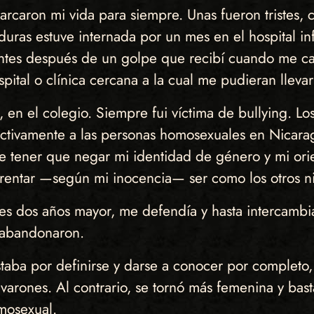
marcaron mi vida para siempre. Unas fueron tristes
uras estuve internada por un mes en el hospital in
ntes después de un golpe que recibí cuando me caí
ital o clínica cercana a la cual me pudieran llevar
, en el colegio. Siempre fui víctima de bullying. Lo
ectivamente a las personas homosexuales en Nicara
de tener que negar mi identidad de género y mi ori
arentar —según mi inocencia— ser como los otros n
s dos años mayor, me defendía y hasta intercambia
 abandonaron.
staba por definirse y darse a conocer por completo
 varones. Al contrario, se tornó más femenina y bas
mosexual.