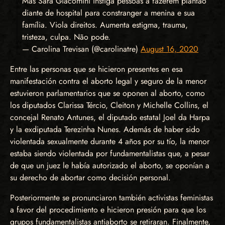
Mas Sara Giacomini instiga pessoas a fazerem plantão
diante de hospital para constranger a menina e sua
família. Viola direitos. Aumenta estigma, trauma,
tristeza, culpa. Não pode.
— Carolina Trevisan (@carolinatre)
August 16, 2020
Entre las personas que se hicieron presentes en esa
manifestación contra el aborto legal y seguro de la menor
estuvieron parlamentarios que se oponen al aborto, como
los diputados Clarissa Tércio, Cleiton y Michelle Collins, el
concejal Renato Antunes, el diputado estatal Joel da Harpa
y la exdiputada Terezinha Nunes. Además de haber sido
violentada sexualmente durante 4 años por su tío, la menor
estaba siendo violentada por fundamentalistas que, a pesar
de que un juez le había autorizado el aborto, se oponían a
su derecho de abortar como decisión personal.
Posteriormente se pronunciaron también activistas feministas
a favor del procedimiento e hicieron presión para que los
grupos fundamentalistas antiaborto se retiraran. Finalmente,