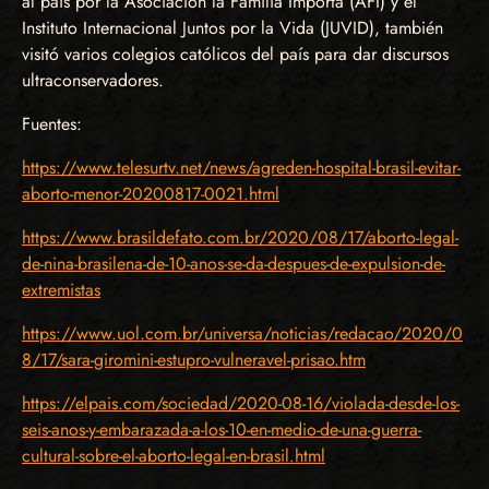
al país por la Asociación la Familia Importa (AFI) y el
Instituto Internacional Juntos por la Vida (JUVID), también
visitó varios colegios católicos del país para dar discursos
ultraconservadores.
Fuentes:
https://www.telesurtv.net/news/agreden-hospital-brasil-evitar-
aborto-menor-20200817-0021.html
https://www.brasildefato.com.br/2020/08/17/aborto-legal-
de-nina-brasilena-de-10-anos-se-da-despues-de-expulsion-de-
extremistas
https://www.uol.com.br/universa/noticias/redacao/2020/0
8/17/sara-giromini-estupro-vulneravel-prisao.htm
https://elpais.com/sociedad/2020-08-16/violada-desde-los-
seis-anos-y-embarazada-a-los-10-en-medio-de-una-guerra-
cultural-sobre-el-aborto-legal-en-brasil.html