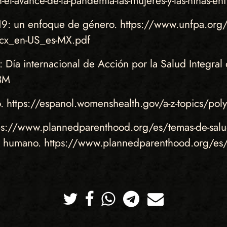
l-avance-de-la-pandemia-las-mujeres-y-las-niñas-enf
: un enfoque de género. https://www.unfpa.org/s
x_en-US_es-MX.pdf
 internacional de Acción por la Salud Integral d
8M
 https://espanol.womenshealth.gov/a-z-topics/poly
ps://www.plannedparenthood.org/es/temas-de-salud
a humano. https://www.plannedparenthood.org/es/
Twitter
Facebook
Whatsapp
Telegram
Correo