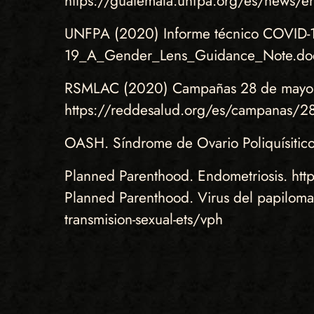
https://guatemala.unfpa.org/es/news/en-e
UNFPA (2020) Informe técnico COVID-19
19_A_Gender_Lens_Guidance_Note.doc
RSMLAC (2020) Campañas 28 de mayo: Día
https://reddesalud.org/es/campanas/2
OASH. Síndrome de Ovario Poliquísitico.
Planned Parenthood. Endometriosis. htt
Planned Parenthood. Virus del papilom
transmision-sexual-ets/vph