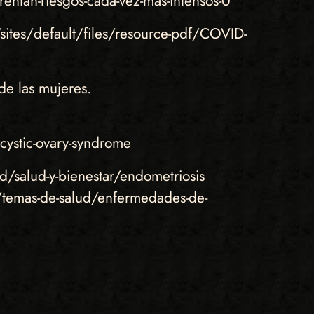
rentan-riesgos-cada-vez-más-intensos-0
ites/default/files/resource-pdf/COVID-
e las mujeres.
cystic-ovary-syndrome
/salud-y-bienestar/endometriosis
temas-de-salud/enfermedades-de-