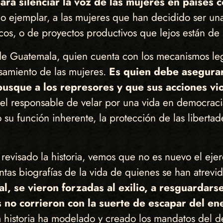
para silenciar la voz de las mujeres en paíse
 ejemplar, a las mujeres que han decidido ser una
os, o de proyectos productivos que lejos están de 
 de Guatemala, quien cuenta con los mecanismos leg
nsamiento de las mujeres.
Es quien debe asegurar
 busque a los represores y que sus acciones v
y el responsable de velar por una vida en democrac
su función inherente, la protección de las libertade
 revisado la historia, vemos que no es nuevo el ejer
ntas biografías de la vida de quienes se han atrevid
ual, se vieron forzadas al exilio, a resguardar
 no corrieron con la suerte de escapar del en
 la historia ha modelado y creado los mandatos del d