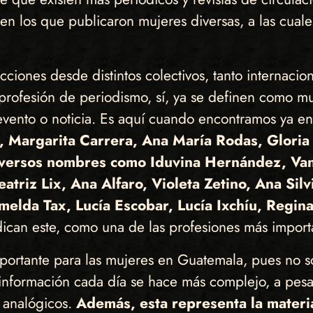
 en los que publicaron mujeres diversas, a las cual
cciones desde distintos colectivos, tanto internaci
 profesión de periodismo, sí, ya se definen como 
evento o noticia. Es aquí cuando encontramos ya en 
, Margarita Carrera, Ana María Rodas, Glori
iversos nombres como Iduvina Hernández, Vani
triz Lix, Ana Alfaro, Violeta Zetino, Ana Sil
melda Tax, Lucía Escobar, Lucía Ixchíu, Regina
ndican este, como una de las profesiones más import
rtante para las mujeres en Guatemala, pues no sol
información cada día se hace más complejo, a pesa
o analógicos.
Además, esta representa la materia