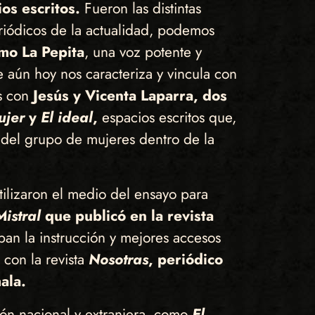
os escritos.
Fueron las distintas
eriódicos de la actualidad, podemos
mo La Pepita
, una voz potente y
e aún hoy nos caracteriza y vincula con
os con
Jesús y Vicenta Laparra, dos
ujer
y
El ideal
,
espacios escritos que,
s del grupo de mujeres dentro de la
ilizaron el medio del ensayo para
istral
que publicó en la revista
n la instrucción y mejores accesos
 con la revista
Nosotras
, periódico
emala.
ción nacional y extranjera, como
El