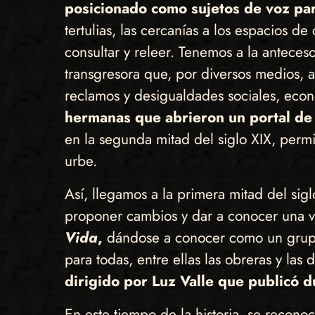
posicionado como sujetos de voz par
tertulias, las cercanías a los espacios 
consultar y releer. Tenemos a la anteces
transgresora que, por diversos medios, a
reclamos y desigualdades sociales, econó
hermanas que abrieron un portal de 
en la segunda mitad del siglo XIX, permi
urbe.
Así, llegamos a la primera mitad del si
proponer cambios y dar a conocer una v
Vida
,
dándose a conocer como un grupo
para todas, entre ellas las obreras y l
dirigido por Luz Valle que publicó
En este tiempo de la historia, se recono