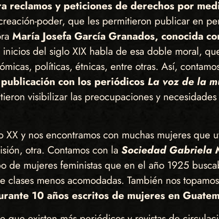
a reclamos y peticiones de derechos por medi
de creación-poder, que les permitieron publicar en p
ora
María Josefa García Granados, conocida co
 inicios del siglo XIX habla de esa doble moral, qu
micas, políticas, étnicas, entre otras. Así, contam
publicación con los periódicos
La voz de la m
tieron visibilizar las preocupaciones y necesidade
glo XX y nos encontramos con muchas mujeres que ut
isión, otra. Contamos con la
Sociedad Gabriela M
 de mujeres feministas que en el año 1925 buscaba
as de clases menos acomodadas. También nos topamos
 durante 10 años escritos de mujeres en Guat
ce que existen más periódicos y revistas de circula