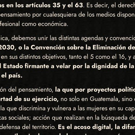
os en los artículos 35 y el 63
. Es decir, el derec
 pensamiento por cualesquiera de los medios dispon
rofesional como económica.
dica, debemos unir las distintas agendas y convenc
030, o la Convención sobre la Eliminación de
 en sus distintos objetivos, tanto el 5 como el 16, y
l Estado firmante a velar por la dignidad de l
 el país.
sión del pensamiento,
la que por proyectos polític
rtad de su ejercicio,
no solo en Guatemala, sino 
ca la que discrimina y vulnera a las mujeres en su c
icas sociales; acción que realizan en la búsqueda d
defensa del territorio.
Es el acoso digital, la dif