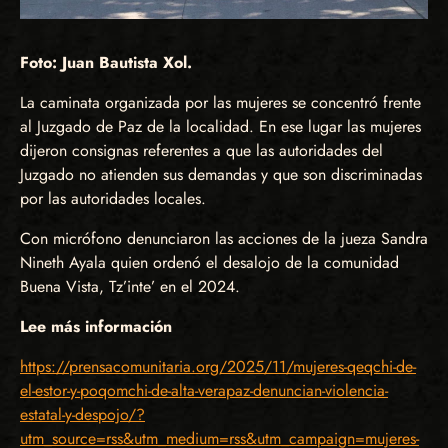
Foto: Juan Bautista Xol.
La caminata organizada por las mujeres se concentró frente
al Juzgado de Paz de la localidad. En ese lugar las mujeres
dijeron consignas referentes a que las autoridades del
Juzgado no atienden sus demandas y que son discriminadas
por las autoridades locales.
Con micrófono denunciaron las acciones de la jueza Sandra
Nineth Ayala quien ordenó el desalojo de la comunidad
Buena Vista, Tz’inte’ en el 2024.
Lee más información
https://prensacomunitaria.org/2025/11/mujeres-qeqchi-de-
el-estor-y-poqomchi-de-alta-verapaz-denuncian-violencia-
estatal-y-despojo/?
utm_source=rss&utm_medium=rss&utm_campaign=mujeres-